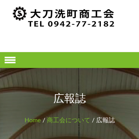
Skip
to
content
大刀洗町商工
会ホームペー
ジ
広報誌
Home
/
商工会について
/ 広報誌