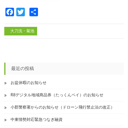
Facebook
Twitter
共
有
大刀洗・菊池
投
稿
ナ
最近の投稿
ビ
ゲ
お盆休暇のお知らせ
ー
R8デジタル地域商品券（たっくんペイ）のお知らせ
シ
小郡警察署からのお知らせ（ドローン飛行禁止法の改正）
ョ
ン
中東情勢対応緊急つなぎ融資