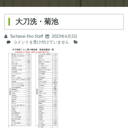
大刀洗・菊池
Tachiarai-Sho-Staff
2023年6月2日
大
コメントを受け付けていません
刀
洗・
菊
池
は