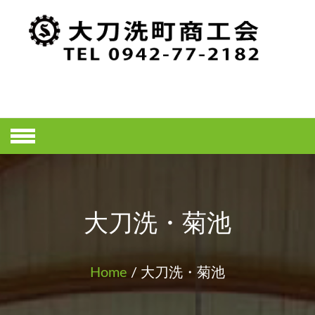
Skip
to
content
大刀洗町商工
会ホームペー
ジ
大刀洗・菊池
Home
/ 大刀洗・菊池