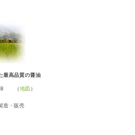
た最高品質の醤油
538 （
地図
）
製造・販売