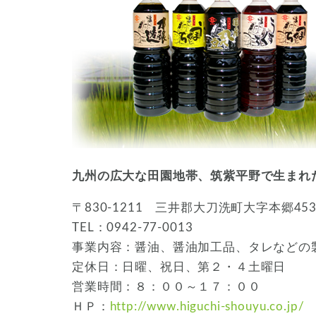
業
株
式
会
社
は
九州の広大な田園地帯、筑紫平野で生まれ
〒830-1211 三井郡大刀洗町大字本郷4
TEL：0942-77-0013
事業内容：醤油、醤油加工品、タレなどの
定休日：日曜、祝日、第２・４土曜日
営業時間：８：００～１７：００
ＨＰ：
http://www.higuchi-shouyu.co.jp/