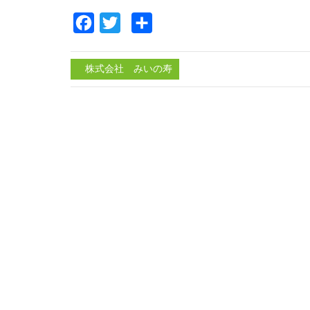
Facebook
Twitter
共
有
株式会社 みいの寿
投
稿
ナ
ビ
ゲ
ー
シ
ョ
ン