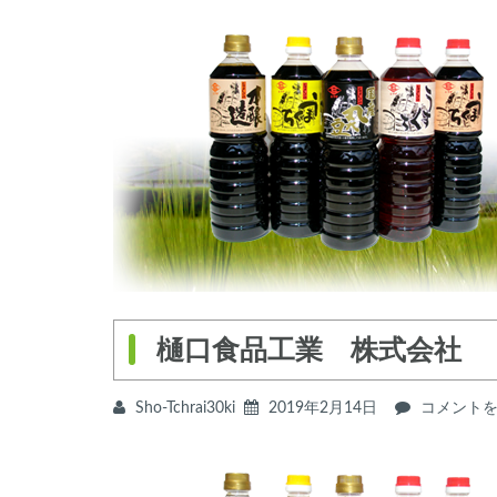
樋口食品工業 株式会社
Sho-Tchrai30ki
2019年2月14日
樋
コメント
口
食
品
工