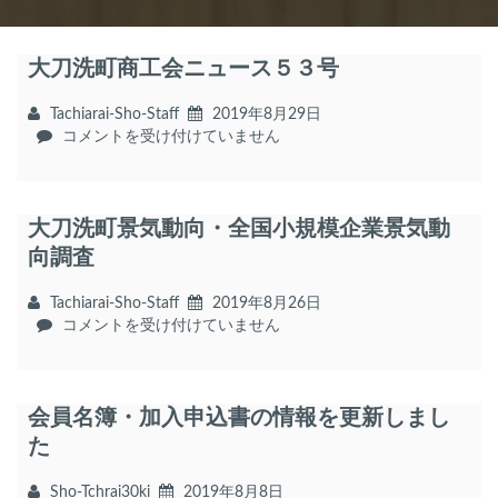
大刀洗町商工会ニュース５３号
Tachiarai-Sho-Staff
2019年8月29日
大
コメントを受け付けていません
刀
洗
町
大刀洗町景気動向・全国小規模企業景気動
商
工
向調査
会
ニ
Tachiarai-Sho-Staff
2019年8月26日
ュ
大
コメントを受け付けていません
ー
刀
ス
洗
５
町
３
会員名簿・加入申込書の情報を更新しまし
景
号
気
た
は
動
向・
Sho-Tchrai30ki
2019年8月8日