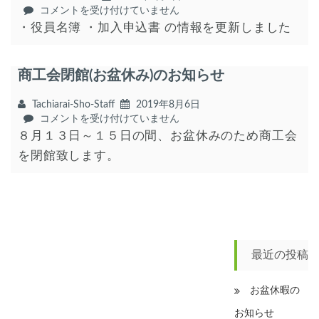
全
会
コメントを受け付けていません
国
員
・役員名簿 ・加入申込書 の情報を更新しました
小
名
規
簿・
模
加
商工会閉館(お盆休み)のお知らせ
企
入
業
申
景
Tachiarai-Sho-Staff
2019年8月6日
込
気
商
コメントを受け付けていません
書
動
工
８月１３日～１５日の間、お盆休みのため商工会
の
向
会
情
を閉館致します。
調
閉
報
査
館
を
は
(お
更
盆
新
休
し
み)
ま
の
し
最近の投稿
お
た
知
は
ら
お盆休暇の
せ
お知らせ
は