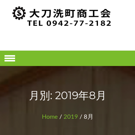
Skip
to
content
大刀洗町商工
会ホームペー
ジ
月別: 2019年8月
Home
/
2019
/ 8月