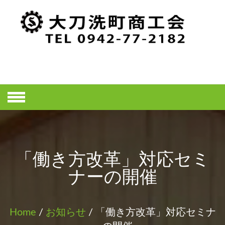
Skip
to
content
大刀洗町商工
会ホームペー
ジ
「働き方改革」対応セミ
ナーの開催
Home
/
お知らせ
/ 「働き方改革」対応セミナ