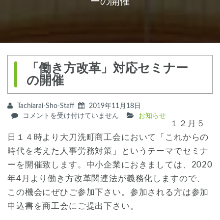
ーの開催
「働き方改革」対応セミナー
の開催
Tachiarai-Sho-Staff
2019年11月18日
「働
コメントを受け付けていません
お知らせ
１２月５
き
方
日１４時より大刀洗町商工会において「これからの
改
時代を考えた人事労務対策」というテーマでセミナ
革」
ーを開催致します。中小企業におきましては、2020
対
応
年4月より働き方改革関連法が義務化しますので、
セ
この機会にぜひご参加下さい。参加される方は参加
ミ
ナ
申込書を商工会にご提出下さい。
ー