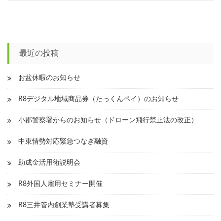
稿
ナ
ビ
最近の投稿
ゲ
ー
お盆休暇のお知らせ
シ
R8デジタル地域商品券（たっくんペイ）のお知らせ
ョ
小郡警察署からのお知らせ（ドローン飛行禁止法の改正）
ン
中東情勢対応緊急つなぎ融資
助成金活用術説明会
R8外国人雇用セミナー開催
R8三井管内創業塾受講者募集