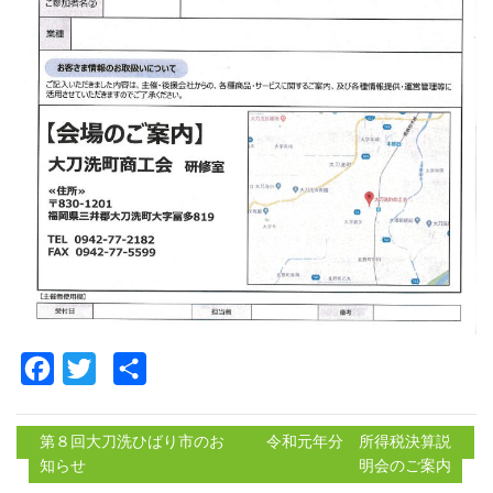
Facebook
Twitter
共
有
第８回大刀洗ひばり市のお
令和元年分 所得税決算説
知らせ
明会のご案内
投