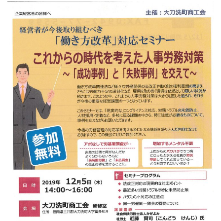
の
開
催
は