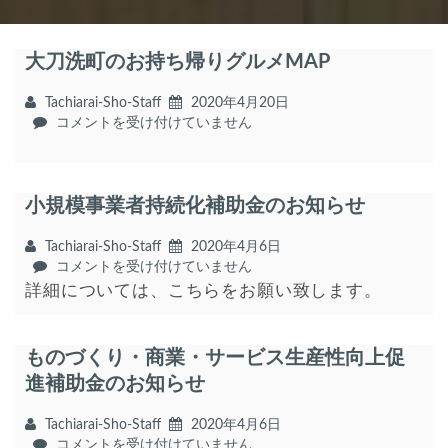
大刀洗町のお持ち帰りグルメMAP
Tachiarai-Sho-Staff
2020年4月20日
大
コメントを受け付けていません
刀
洗
町
小規模事業者持続化補助金のお知らせ
の
お
持
Tachiarai-Sho-Staff
2020年4月6日
ち
小
コメントを受け付けていません
帰
規
詳細については、こちらをお願い致します。
り
模
グ
事
ル
業
ものづくり・商業・サービス生産性向上促
メ
者
進補助金のお知らせ
MAP
持
は
続
Tachiarai-Sho-Staff
2020年4月6日
化
も
コメントを受け付けていません
補