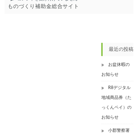
の
ものづくり補助金総合サイト
助
づ
金
く
の
り・
お
商
知
業・
ら
サ
せ
ー
は
最近の投稿
ビ
ス
お盆休暇の
生
産
お知らせ
性
向
R8デジタル
上
促
地域商品券（た
進
っくんペイ）の
補
助
お知らせ
金
の
小郡警察署
お