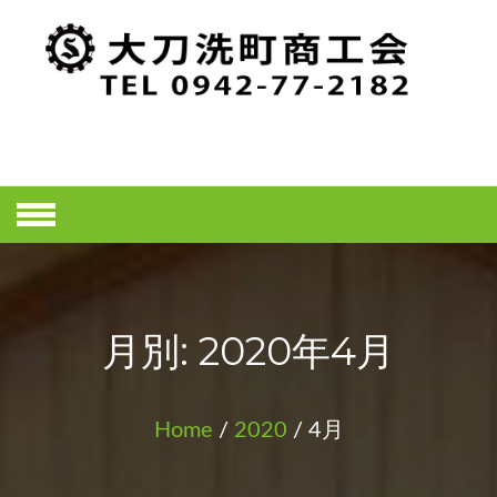
Skip
to
content
大刀洗町商工
会ホームペー
ジ
月別: 2020年4月
Home
/
2020
/ 4月