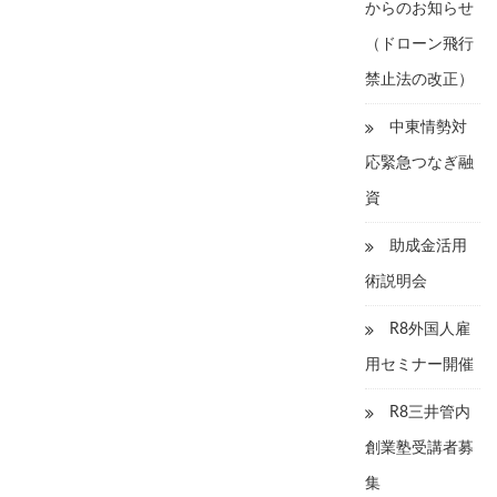
からのお知らせ
知
ら
（ドローン飛行
せ
は
禁止法の改正）
中東情勢対
応緊急つなぎ融
資
助成金活用
術説明会
R8外国人雇
用セミナー開催
R8三井管内
創業塾受講者募
集