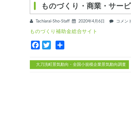
ものづくり・商業・サービ
Tachiarai-Sho-Staff
2020年4月6日
も
コメン
の
ものづくり補助金総合サイト
づ
く
り・
Facebook
Twitter
共
商
有
業・
サ
大刀洗町景気動向・全国小規模企業景気動向調査
ー
ビ
投
ス
稿
生
産
ナ
性
向
ビ
上
ゲ
促
進
ー
補