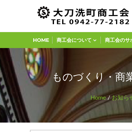
Skip
to
content
HOME
商工会について
商工会のサ
ものづくり・商
Home
/
お知ら