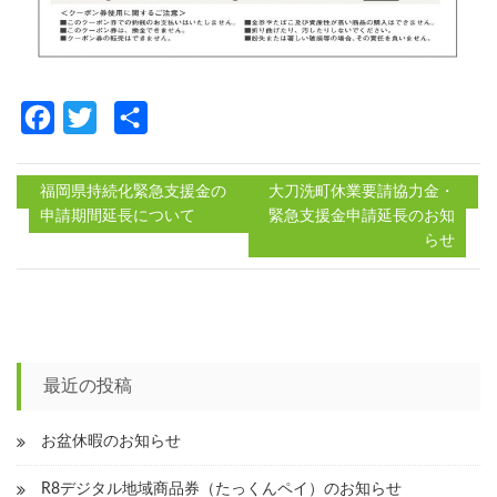
Facebook
Twitter
共
有
福岡県持続化緊急支援金の
大刀洗町休業要請協力金・
申請期間延長について
緊急支援金申請延長のお知
投
らせ
稿
ナ
ビ
ゲ
最近の投稿
ー
お盆休暇のお知らせ
シ
R8デジタル地域商品券（たっくんペイ）のお知らせ
ョ