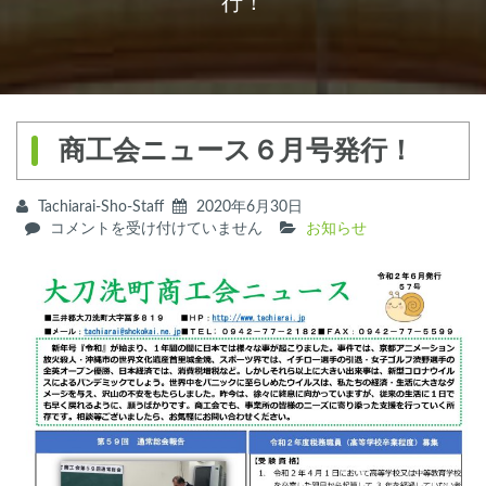
行！
商工会ニュース６月号発行！
Tachiarai-Sho-Staff
2020年6月30日
商
コメントを受け付けていません
お知らせ
工
会
ニ
ュ
ー
ス
６
月
号
発
行！