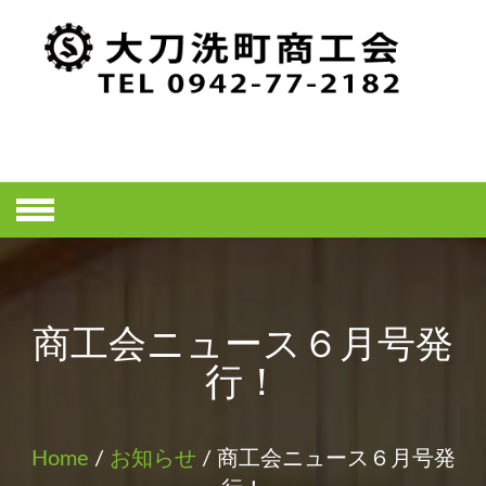
Skip
to
content
大刀洗町商工
会ホームペー
ジ
商工会ニュース６月号発
行！
Home
/
お知らせ
/ 商工会ニュース６月号発