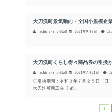
大刀洗町景気動向・全国小規模企
Tachiarai-Sho-Staff
2021年9月9日
大
コ
刀
洗
町
景
気
大刀洗町くらし得々商品券の引換
動
向
全
Tachiarai-Sho-Staff
2021年7月21日
国
〇引換期間：令和３年７月２５日（日）～
小
規
大刀洗町商工会 ※必…
模
企
業
景
1
気