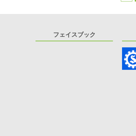
投
動
向
稿
調
査
ナ
は
フェイスブック
ビ
ゲ
ー
シ
ョ
ン