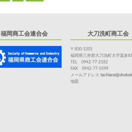
商
品
券
の
引
換
福岡商工会連合会
大刀洗町商工会
が
始
ま
〒830-1201
り
福岡県三井郡大刀洗町大字冨多81
ま
TEL 0942-77-2182
す
FAX 0942-77-5599
は
メールアドレス
tachiarai@shokoka
地図