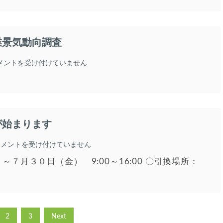
支
６
援
２
塾
号
受
は
業景気動向調査
講
者
募
メントを受け付けていません
集
の
お
知
ら
せ
が始まります
は
・
大
コメントを受け付けていません
刀
７月３０日（金） 9:00～16:00 〇引換場所：
洗
町
く
ら
し
得々
2
3
Next