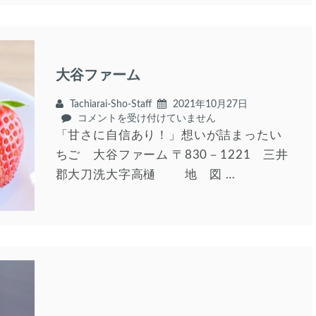
有
町
査
効
商
は
期
工
限
会
の
ニ
お
大谷ファーム
ュ
知
ー
ら
ス
Tachiarai-Sho-Staff
2021年10月27日
せ
６
大
コメントを受け付けていません
は
３
谷
「甘さに自信あり！」想いが詰まったい
号
フ
ちご 大谷ファーム 〒830－1221 三井
は
ァ
郡大刀洗大字高樋 地 図 …
ー
ム
は