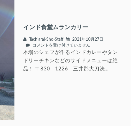
インド食堂ムランカリー
Tachiarai-Sho-Staff
2021年10月27日
イ
コメントを受け付けていません
ン
本場のシェフが作るインドカレーやタン
ド
ドリーチキンなどのサイドメニューは絶
食
品！ 〒830－1226 三井郡大刀洗…
堂
ム
ラ
ン
カ
リ
ー
は