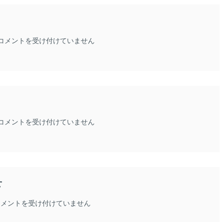
受
コメントを受け付けていません
講
者
募
集
中！
創
業
支
大
コメントを受け付けていません
援
刀
塾
洗
は
町
商
工
せ
会
ニ
ュ
創
コメントを受け付けていません
ー
業
ス