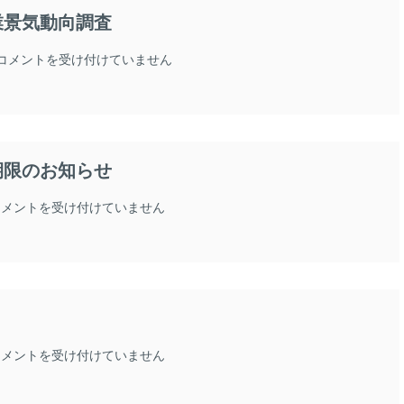
業景気動向調査
大
コメントを受け付けていません
刀
洗
町
景
気
期限のお知らせ
動
向・
全
大
コメントを受け付けていません
国
刀
小
洗
規
町
模
く
企
ら
業
し
景
得々
気
商
大
コメントを受け付けていません
動
品
刀
向
券
洗
調