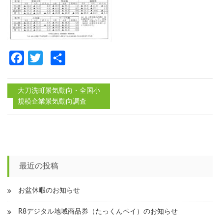
Facebook
Twitter
共
有
大刀洗町景気動向・全国小
規模企業景気動向調査
投
稿
ナ
ビ
最近の投稿
ゲ
ー
お盆休暇のお知らせ
シ
R8デジタル地域商品券（たっくんペイ）のお知らせ