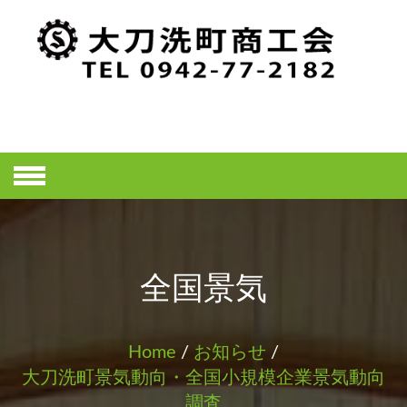
Skip
to
content
大刀洗町商工
会ホームペー
ジ
全国景気
Home
/
お知らせ
/
大刀洗町景気動向・全国小規模企業景気動向
調査