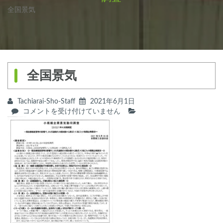
全国景気
全国景気
Tachiarai-Sho-Staff
2021年6月1日
全
コメントを受け付けていません
国
景
気
は