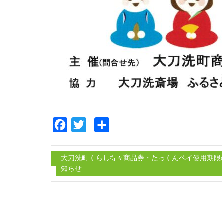
Facebook
Twitter
共
有
大刀洗町くらし得々商品券・たっくんペイ使用期限
知らせ
投
稿
ナ