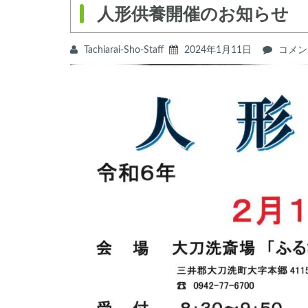
人形供養開催のお知らせ
Tachiarai-Sho-Staff
2024年1月11日
人
コメン
形
供
養
開
催
の
お
知
ら
せ
は