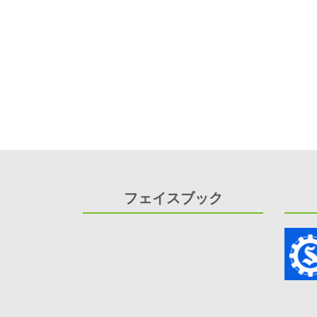
ビ
ゲ
ー
シ
ョ
ン
フェイスブック