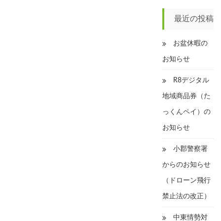
は
ら
最近の投稿
せ
は
お盆休暇の
お知らせ
R8デジタル
地域商品券（た
っくんペイ）の
お知らせ
小郡警察署
からのお知らせ
（ドローン飛行
禁止法の改正）
中東情勢対