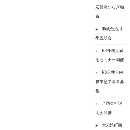
応緊急つなぎ融
資
助成金活用
術説明会
R8外国人雇
用セミナー開催
R8三井管内
創業塾受講者募
集
合同会社説
明会開催
大刀洗町商