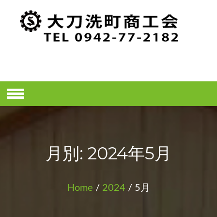
Skip
to
content
大刀洗町商工
会ホームペー
ジ
月別: 2024年5月
Home
/
2024
/ 5月