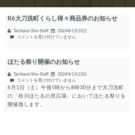
R6大刀洗町くらし得々商品券のお知らせ
Tachiarai-Sho-Staff
2024年5月31日
R6
コメントを受け付けていません
大
刀
洗
ほたる祭り開催のお知らせ
町
く
ら
Tachiarai-Sho-Staff
2024年5月23日
し
ほ
コメントを受け付けていません
得々
た
6月1日（土）午後5時から8時30分まで大刀洗町
商
る
の「桂川ほたるの里広場」においてほたる祭りを
品
祭
券
開催致します。
り
の
開
お
催
知
の
ら
お
せ
知