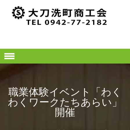
Skip
to
content
大刀洗町商工
会ホームペー
ジ
職業体験イベント「わく
わくワークたちあらい」
開催