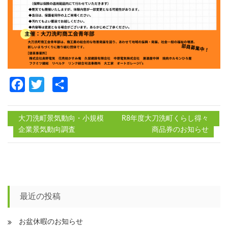
Facebook
Twitter
共
有
大刀洗町景気動向・小規模
R8年度大刀洗町くらし得々
企業景気動向調査
商品券のお知らせ
投
稿
ナ
ビ
最近の投稿
ゲ
ー
お盆休暇のお知らせ