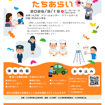
く
わ
く
ワ
ー
ク
た
ち
あ
ら
い」
開
催
は