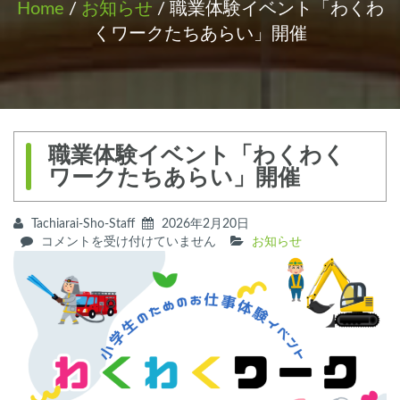
Home
/
お知らせ
/ 職業体験イベント「わくわ
くワークたちあらい」開催
職業体験イベント「わくわく
ワークたちあらい」開催
Tachiarai-Sho-Staff
2026年2月20日
職
コメントを受け付けていません
お知らせ
業
体
験
イ
ベ
ン
ト
「わ