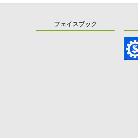
稿
ナ
ビ
フェイスブック
ゲ
ー
シ
ョ
ン