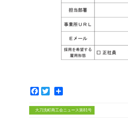
Facebook
Twitter
共
有
大刀洗町商工会ニュース第81号
投