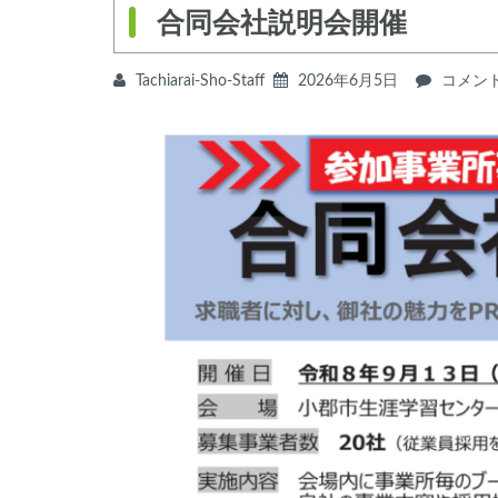
合同会社説明会開催
Tachiarai-Sho-Staff
2026年6月5日
合
コメン
同
会
社
説
明
会
開
催
は