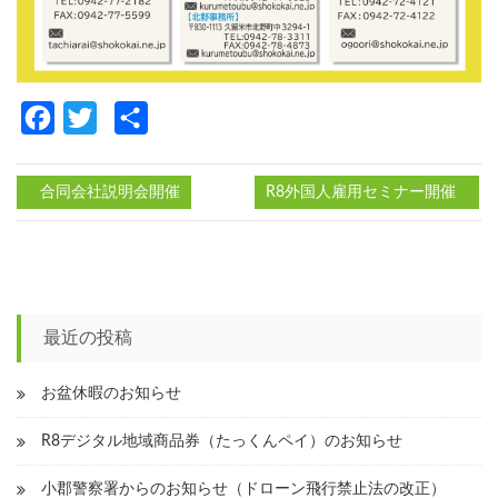
Facebook
Twitter
共
有
合同会社説明会開催
R8外国人雇用セミナー開催
投
稿
ナ
最近の投稿
ビ
ゲ
お盆休暇のお知らせ
ー
R8デジタル地域商品券（たっくんペイ）のお知らせ
シ
小郡警察署からのお知らせ（ドローン飛行禁止法の改正）
ョ