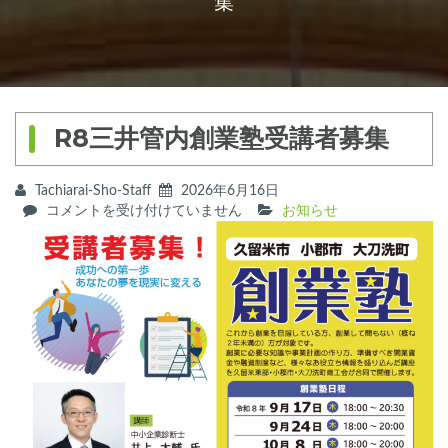
集
R8三井管内創業塾受講者募集
Tachiarai-Sho-Staff
2026年6月16日
R8
コメントを受け付けていません
お知らせ
三
井
管
内
創
業
塾
受
講
者
募