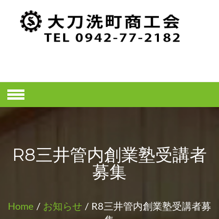
Skip
to
content
大刀洗町商工
会ホームペー
ジ
R8三井管内創業塾受講者
募集
Home
/
お知らせ
/ R8三井管内創業塾受講者募